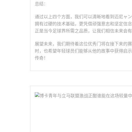
总结：
通过以上四个方面，我们可以清晰地看到迈尼ャン
拥有过硬的技术基础，更凭借顽强意志和坚定信念
正是当今足球界所需之品质，让我们相信未来会有
展望未来，我们期待着这位优秀门将在接下来的赛
时，也希望年轻球员们能够从他的故事中获得启示
传奇！