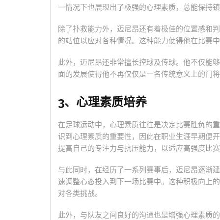
一情况下也展现出了极强的心理素质，总能保持镇
除了扑救能力外，迈尼昂还有着极佳的位置感和判
的站位以应对各种情况。这种能力使得他在比赛中
此外，迈尼昂还非常擅长控球及传球。他不仅能够
面的发展使得他不再仅仅是一名传统意义上的门将
3、心理素质培养
在足球运动中，心理素质往往是决定比赛胜负的重
识到心理素质的重要性，因此在职业生涯早期便开
提高自己的专注力与抗压能力，以适应高强度比赛
与此同时，在经历了一系列赛事后，迈尼昂逐渐建
速调整心态投入到下一场比赛中。这种积极向上的
对各类挑战。
此外，与队友之间良好的沟通也是增强心理素质的