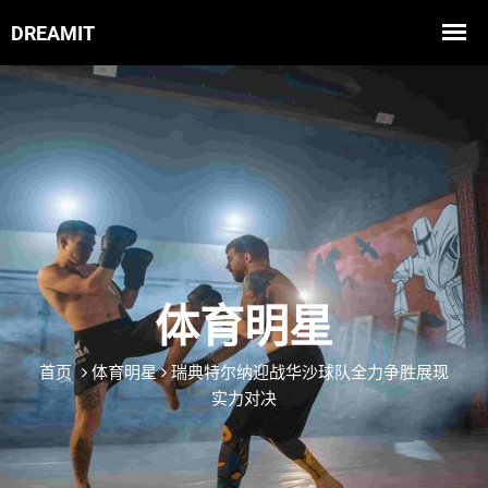
体育明星
首页
体育明星
瑞典特尔纳迎战华沙球队全力争胜展现
实力对决