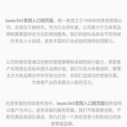
beats365官网入口网页版
，是一家成立于1998年的体育营销公
司，总部位于榆树市。作为行业领先者，公司致力于为体育品
牌和赛事提供全方位的营销服务。我们的团队由来自不同领域
的专业人士组成，具有丰富的行业经验和独特的洞察力。
公司的使命是通过创新的营销策略和卓越的执行能力，帮助客
户实现商业目标并提升品牌价值。我们与各大体育组织、赛事
主办方和品牌合作伙伴密切合作，共同打造成功的营销方案，
为体育产业的发展注入新的活力。
在竞争激烈的体育市场中，
beats365官网入口网页版
始终坚持
以客户为中心，追求卓越的服务质量。我们不断探索创新，不
断完善自身团队建设，努力打造一个具有竞争力和影响力的体
育营销品牌。